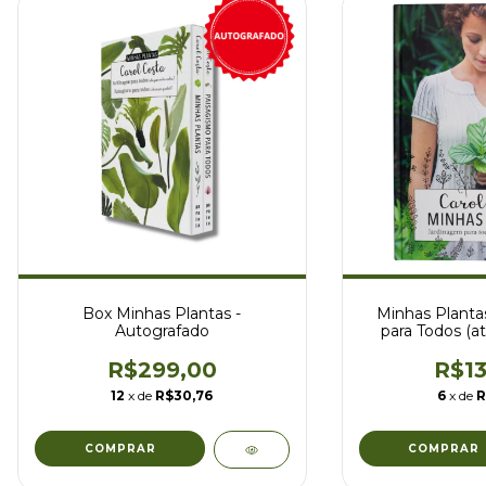
Box Minhas Plantas -
Minhas Planta
Autografado
para Todos (
cac
R$299,00
R$13
12
x de
R$30,76
6
x de
R