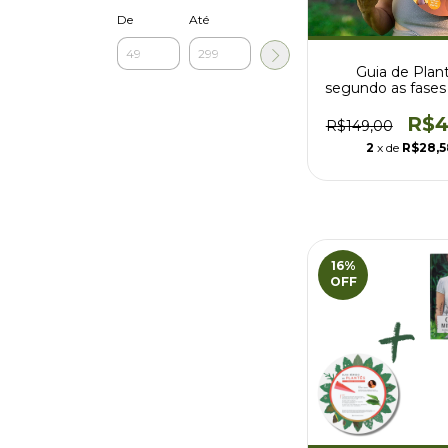
De
Até
Guia de Plant
segundo as fases
- 2° Semestre
R$4
R$149,00
2
x de
R$28,5
16
%
OFF