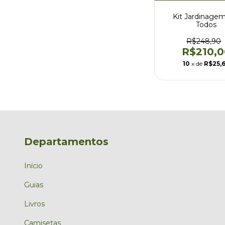
Kit Jardinagem
Todos
R$248,90
R$210,0
10
x de
R$25,
Departamentos
Início
Guias
Livros
Camisetas