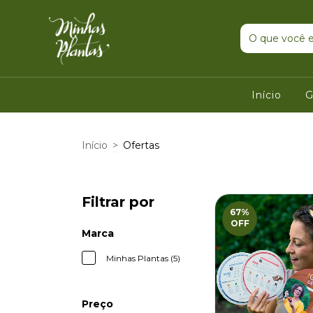
Início
G
Início
>
Ofertas
Filtrar por
67
%
OFF
Marca
Minhas Plantas (5)
Preço