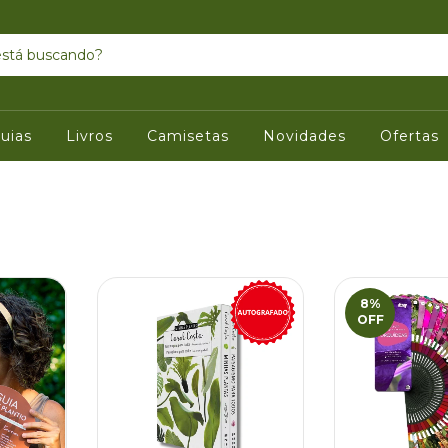
uias
Livros
Camisetas
Novidades
Ofertas
8
%
OFF