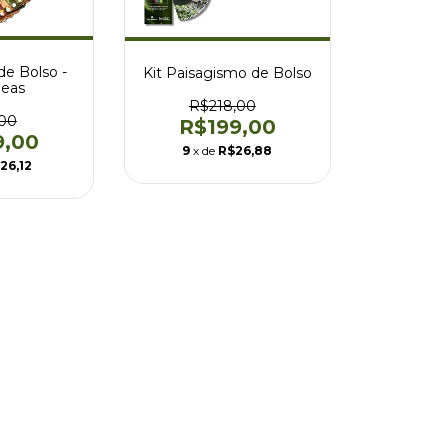
de Bolso -
Kit Paisagismo de Bolso
deas
R$218,00
,00
R$199,00
9,00
9
x de
R$26,88
26,12