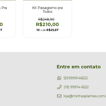
 Pra
Kit Paisagismo pra
Todos
R$248,90
0
R$210,00
67
10
x de
R$25,67
Entre em contato
5519999146522
(19) 99914-6522
loja@minhasplantas.com.