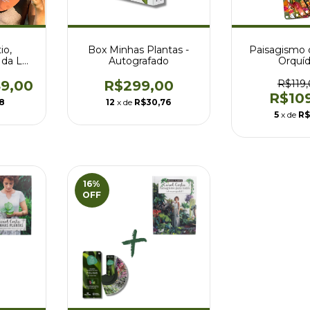
io,
Box Minhas Plantas -
Paisagismo 
 da Lua
Autografado
Orquí
 2026
9,00
R$299,00
R$119
R$10
8
12
x de
R$30,76
5
x de
R$
16
%
OFF