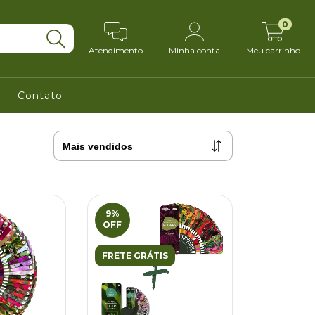
0
Atendimento
Minha conta
Meu carrinho
Contato
9
%
OFF
FRETE GRÁTIS